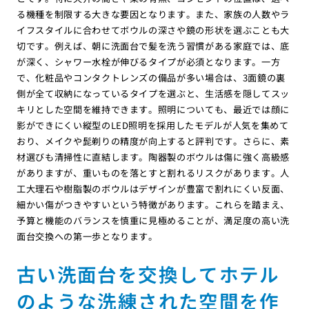
る機種を制限する大きな要因となります。また、家族の人数やラ
イフスタイルに合わせてボウルの深さや鏡の形状を選ぶことも大
切です。例えば、朝に洗面台で髪を洗う習慣がある家庭では、底
が深く、シャワー水栓が伸びるタイプが必須となります。一方
で、化粧品やコンタクトレンズの備品が多い場合は、3面鏡の裏
側が全て収納になっているタイプを選ぶと、生活感を隠してスッ
キリとした空間を維持できます。照明についても、最近では顔に
影ができにくい縦型のLED照明を採用したモデルが人気を集めて
おり、メイクや髭剃りの精度が向上すると評判です。さらに、素
材選びも清掃性に直結します。陶器製のボウルは傷に強く高級感
がありますが、重いものを落とすと割れるリスクがあります。人
工大理石や樹脂製のボウルはデザインが豊富で割れにくい反面、
細かい傷がつきやすいという特徴があります。これらを踏まえ、
予算と機能のバランスを慎重に見極めることが、満足度の高い洗
面台交換への第一歩となります。
古い洗面台を交換してホテル
のような洗練された空間を作