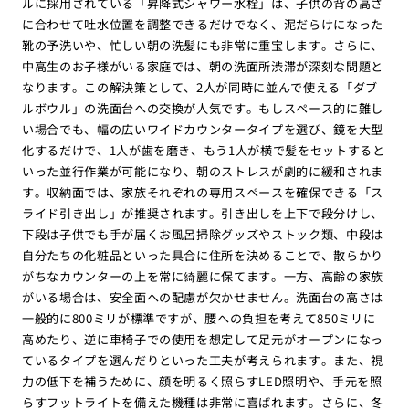
ルに採用されている「昇降式シャワー水栓」は、子供の背の高さ
に合わせて吐水位置を調整できるだけでなく、泥だらけになった
靴の予洗いや、忙しい朝の洗髪にも非常に重宝します。さらに、
中高生のお子様がいる家庭では、朝の洗面所渋滞が深刻な問題と
なります。この解決策として、2人が同時に並んで使える「ダブ
ルボウル」の洗面台への交換が人気です。もしスペース的に難し
い場合でも、幅の広いワイドカウンタータイプを選び、鏡を大型
化するだけで、1人が歯を磨き、もう1人が横で髪をセットすると
いった並行作業が可能になり、朝のストレスが劇的に緩和されま
す。収納面では、家族それぞれの専用スペースを確保できる「ス
ライド引き出し」が推奨されます。引き出しを上下で段分けし、
下段は子供でも手が届くお風呂掃除グッズやストック類、中段は
自分たちの化粧品といった具合に住所を決めることで、散らかり
がちなカウンターの上を常に綺麗に保てます。一方、高齢の家族
がいる場合は、安全面への配慮が欠かせません。洗面台の高さは
一般的に800ミリが標準ですが、腰への負担を考えて850ミリに
高めたり、逆に車椅子での使用を想定して足元がオープンになっ
ているタイプを選んだりといった工夫が考えられます。また、視
力の低下を補うために、顔を明るく照らすLED照明や、手元を照
らすフットライトを備えた機種は非常に喜ばれます。さらに、冬