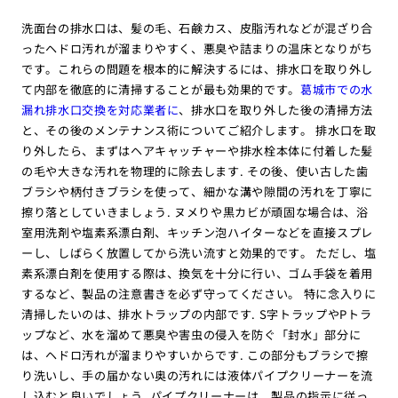
洗面台の排水口は、髪の毛、石鹸カス、皮脂汚れなどが混ざり合
ったヘドロ汚れが溜まりやすく、悪臭や詰まりの温床となりがち
です。これらの問題を根本的に解決するには、排水口を取り外し
て内部を徹底的に清掃することが最も効果的です。
葛城市での水
漏れ排水口交換を対応業者に
、排水口を取り外した後の清掃方法
と、その後のメンテナンス術についてご紹介します。 排水口を取
り外したら、まずはヘアキャッチャーや排水栓本体に付着した髪
の毛や大きな汚れを物理的に除去します. その後、使い古した歯
ブラシや柄付きブラシを使って、細かな溝や隙間の汚れを丁寧に
擦り落としていきましょう. ヌメりや黒カビが頑固な場合は、浴
室用洗剤や塩素系漂白剤、キッチン泡ハイターなどを直接スプレ
ーし、しばらく放置してから洗い流すと効果的です。 ただし、塩
素系漂白剤を使用する際は、換気を十分に行い、ゴム手袋を着用
するなど、製品の注意書きを必ず守ってください。 特に念入りに
清掃したいのは、排水トラップの内部です. S字トラップやPトラ
ップなど、水を溜めて悪臭や害虫の侵入を防ぐ「封水」部分に
は、ヘドロ汚れが溜まりやすいからです. この部分もブラシで擦
り洗いし、手の届かない奥の汚れには液体パイプクリーナーを流
し込むと良いでしょう. パイプクリーナーは、製品の指示に従っ