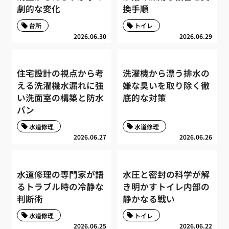
劇的な変化
換手順
台所
トイレ
2026.06.30
2026.06.29
住宅設計の視点から考
洗濯機から漂う排水の
える洗濯機水漏れに強
嫌な臭いを取り除く徹
い洗面室の構築と防水
底的な対策
パン
水道修理
水道修理
2026.06.27
2026.06.26
水道修理の専門家が語
水圧と密封の科学が解
るトラブル時の冷静な
き明かすトイレ内部の
判断術
静かなる戦い
水道修理
トイレ
2026.06.25
2026.06.22