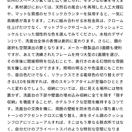
衣所のスペースが驚くほど広く感じられ、モダンな印象を与えま
す。素材選びにおいては、天然石の風合いを再現した人工大理石
や、マットな質感のセラミックカウンターを採用すると、一気に
高級感が高まります。これに組み合わせる水栓金具は、クローム
仕上げだけでなく、マットブラックやゴールド、ブラッシュドニ
ッケルといった個性的な色を選んでみてください。水栓のデザイ
ン1つで、洗面台全体の表情は劇的に変わります。さらに、鏡の
選択も空間演出の要となります。メーカー既製品の3面鏡も便利
ですが、あえて洗練されたフレームを持つ大型の1面鏡を選び、
その背後に間接照明を仕込むことで、奥行きのある幻想的な雰囲
気を醸し出すことができます。照明の明るさや色温度にもこだわ
り、昼白色だけでなく、リラックスできる電球色の切り替えがで
きるLEDを採用すれば、夜のスキンケアタイムが至福のひととき
へと変わるでしょう。収納については、目に見える場所には物を
置かず、洗面台の下部や壁面の埋め込み収納に全てを隠す「隠す
収納」を徹底することが、ホテルライクな空間を維持するコツで
す。洗面台の交換を機に、周囲の壁紙を防水性の高い落ち着いた
トーンのアクセントクロスに張り替え、床をタイル調のクッショ
ンフロアにリニューアルすれば、そこはもう単なる脱衣所ではな
く、自分だけのプライベートスパのような特別な空間になりま