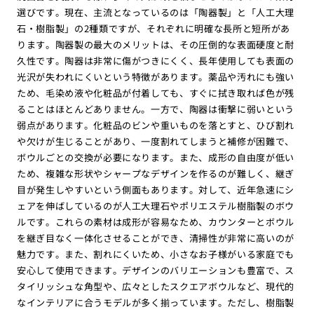
選びです。現在、主流となっているのは「陶器製」と「人工大理
石・樹脂製」の2種類ですが、それぞれに明確な長所と短所があ
ります。陶器製の最大のメリットは、その圧倒的な表面硬度と耐
久性です。陶器は非常に傷がつきにくく、長年使用しても表面の
光沢が失われにくいという特徴があります。薬品や汚れにも強い
ため、毛染め液や化粧品が付着しても、すぐに拭き取れば色が残
ることはほとんどありません。一方で、陶器は衝撃に弱いという
弱点があります。化粧品のビンや重いものを落とすと、ひび割れ
や欠けが生じることがあり、一度割れてしまうと補修が困難で、
ボウルごとの交換が必要になります。また、成形の自由度が低い
ため、複雑な形状やシャープなデザインを作るのが難しく、継ぎ
目が発生しやすいという側面もあります。対して、近年急速にシ
ェアを伸ばしているのが人工大理石やポリエステル樹脂製のボウ
ルです。これらの素材は成形が容易なため、カウンターとボウル
を継ぎ目なく一体化させることができ、清掃性が非常に高いのが
魅力です。また、割れにくいため、小さなお子様がいる家庭でも
安心して使用できます。デザインのバリエーションも豊富で、ス
タイリッシュな角型や、広々としたスクエアボウルなど、現代的
なインテリアに合うモデルが多く揃っています。ただし、樹脂製