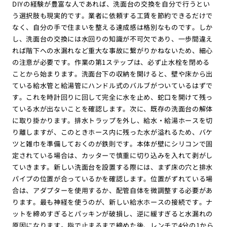
DIYの経験が豊富な人であれば、洗面台の交換を自分で行うとい
う選択肢も現実的です。業者に依頼する工賃を節約できるだけで
なく、自分の手で住まいを整える達成感は格別なものです。しか
し、洗面台の交換には水回りの知識が不可欠であり、一歩間違え
れば階下への水漏れなど重大な事故に繋がりかねないため、細心
の注意が必要です。作業の第1ステップは、必ず止水栓を閉める
ことから始まります。洗面台下の収納を開けると、壁や床から出
ている給水管と給湯管にハンドル式のバルブがついているはずで
す。これを時計回りに回して完全に水を止め、蛇口を開けて残っ
ている水が出ないことを確認します。次に、既存の洗面台の解体
に取り掛かります。排水トラップを外し、給水・給湯ホースを切
り離しますが、このときホース内に残った水が溢れるため、バケ
ツと雑巾を準備しておくのが鉄則です。本体が壁にシリコンで固
定されている場合は、カッターで慎重に切り込みを入れて剥がし
ていきます。新しい洗面台を設置する際には、まず床の穴と排水
パイプの位置が合っているかを確認します。位置がずれている場
合は、アダプターを使用するか、配管自体を微調整する必要があ
ります。最も神経を使うのが、新しい給水ホースの接続です。ナ
ットを締めすぎるとパッキンが破損し、逆に緩すぎると水漏れの
原因になります。指で止まるまで締めた後、レンチで4分の1から