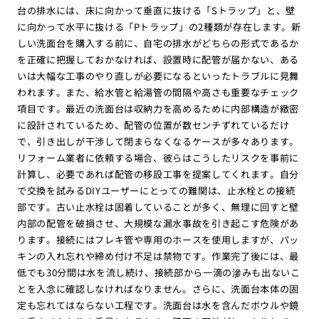
台の排水には、床に向かって垂直に抜ける「Sトラップ」と、壁
に向かって水平に抜ける「Pトラップ」の2種類が存在します。新
しい洗面台を購入する前に、自宅の排水がどちらの形式であるか
を正確に把握しておかなければ、設置時に配管が届かない、ある
いは大幅な工事のやり直しが必要になるといったトラブルに見舞
われます。また、給水管と給湯管の間隔や高さも重要なチェック
項目です。最近の洗面台は収納力を高めるために内部構造が緻密
に設計されているため、配管の位置が数センチずれているだけ
で、引き出しが干渉して閉まらなくなるケースが多々あります。
リフォーム業者に依頼する場合、彼らはこうしたリスクを事前に
計算し、必要であれば配管の移設工事を提案してくれます。自分
で交換を試みるDIYユーザーにとっての難関は、止水栓との接続
部です。古い止水栓は固着していることが多く、無理に回すと壁
内部の配管を破損させ、大規模な漏水事故を引き起こす危険があ
ります。接続にはフレキ管や専用のホースを使用しますが、パッ
キンの入れ忘れや締め付け不足は禁物です。作業完了後には、最
低でも30分間は水を流し続け、接続部から一滴の滲みも出ないこ
とを入念に確認しなければなりません。さらに、洗面台本体の固
定も忘れてはならない工程です。洗面台は水を含んだボウルや鏡