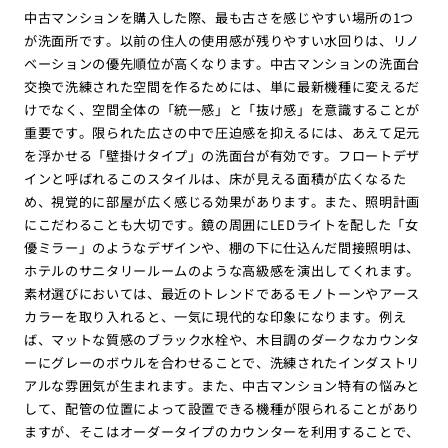
中古マンションを購入した際、最も古さを感じやすい場所の1つ
が洗面所です。以前の住人の使用感が残りやすい水回りは、リノ
ベーションの優先順位が高くなります。中古マンションの洗面台
交換で洗練された空間を作るためには、単に最新機種に変えるだ
けでなく、空間全体の「統一感」と「抜け感」を意識することが
重要です。限られた広さの中で圧迫感を抑えるには、あえて足元
を浮かせる「壁掛けタイプ」の洗面台が有効です。フロートデザ
インと呼ばれるこのスタイルは、床が見える面積が広くなるた
め、視覚的に部屋が広く感じる効果があります。また、照明計画
にこだわることも大切です。鏡の周囲にLEDライトを配した「女
優ミラー」のようなデザインや、棚の下に仕込んだ間接照明は、
ホテルのサニタリールームのような高級感を演出してくれます。
素材選びにおいては、最近のトレンドであるモノトーンやアース
カラーを取り入れると、一気に現代的な印象になります。例え
ば、マットな質感のブラック水栓や、木目調のダークなカウンタ
ーにグレーのボウルを合わせることで、洗練されたインダストリ
アルな雰囲気が生まれます。また、中古マンション特有の悩みと
して、配管の位置によって設置できる機種が限られることがあり
ますが、そこはオーダータイプのカウンターを利用することで、