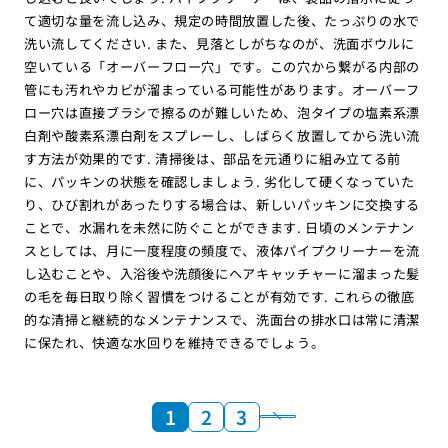
て適切な量を流し込み、規定の時間放置した後、たっぷりの水で
洗い流してください. また、見落としがちなのが、洗面ボウルに
空いている「オーバーフロー穴」です。この穴から繋がる内部の
管にも汚れやカビが溜まっている可能性があります。オーバーフ
ロー穴は直接ブラシで擦るのが難しいため、泡タイプの塩素系漂
白剤や酸素系漂白剤をスプレーし、しばらく放置してから洗い流
す方法が効果的です. 清掃後は、部品を元通りに組み立てる前
に、パッキンの状態を確認しましょう. 劣化して硬くなっていた
り、ひび割れがあったりする場合は、新しいパッキンに交換する
ことで、水漏れを未然に防ぐことができます. 日頃のメンテナン
スとしては、月に一度程度の頻度で、液体パイプクリーナーを流
し込むことや、入浴後や洗顔後にヘアキャッチャーに溜まった髪
の毛を毎日取り除く習慣をつけることが有効です. これらの徹底
的な清掃と継続的なメンテナンスで、洗面台の排水口は常に清潔
に保たれ、快適な水回りを維持できるでしょう。
1
2
3