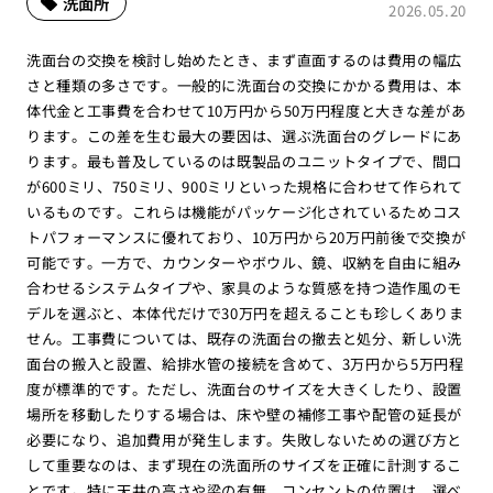
洗面所
2026.05.20
洗面台の交換を検討し始めたとき、まず直面するのは費用の幅広
さと種類の多さです。一般的に洗面台の交換にかかる費用は、本
体代金と工事費を合わせて10万円から50万円程度と大きな差があ
ります。この差を生む最大の要因は、選ぶ洗面台のグレードにあ
ります。最も普及しているのは既製品のユニットタイプで、間口
が600ミリ、750ミリ、900ミリといった規格に合わせて作られて
いるものです。これらは機能がパッケージ化されているためコス
トパフォーマンスに優れており、10万円から20万円前後で交換が
可能です。一方で、カウンターやボウル、鏡、収納を自由に組み
合わせるシステムタイプや、家具のような質感を持つ造作風のモ
デルを選ぶと、本体代だけで30万円を超えることも珍しくありま
せん。工事費については、既存の洗面台の撤去と処分、新しい洗
面台の搬入と設置、給排水管の接続を含めて、3万円から5万円程
度が標準的です。ただし、洗面台のサイズを大きくしたり、設置
場所を移動したりする場合は、床や壁の補修工事や配管の延長が
必要になり、追加費用が発生します。失敗しないための選び方と
して重要なのは、まず現在の洗面所のサイズを正確に計測するこ
とです。特に天井の高さや梁の有無、コンセントの位置は、選べ