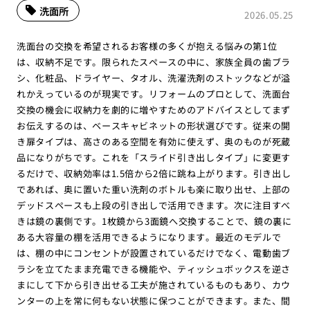
洗面所
2026.05.25
洗面台の交換を希望されるお客様の多くが抱える悩みの第1位
は、収納不足です。限られたスペースの中に、家族全員の歯ブラ
シ、化粧品、ドライヤー、タオル、洗濯洗剤のストックなどが溢
れかえっているのが現実です。リフォームのプロとして、洗面台
交換の機会に収納力を劇的に増やすためのアドバイスとしてまず
お伝えするのは、ベースキャビネットの形状選びです。従来の開
き扉タイプは、高さのある空間を有効に使えず、奥のものが死蔵
品になりがちです。これを「スライド引き出しタイプ」に変更す
るだけで、収納効率は1.5倍から2倍に跳ね上がります。引き出し
であれば、奥に置いた重い洗剤のボトルも楽に取り出せ、上部の
デッドスペースも上段の引き出しで活用できます。次に注目すべ
きは鏡の裏側です。1枚鏡から3面鏡へ交換することで、鏡の裏に
ある大容量の棚を活用できるようになります。最近のモデルで
は、棚の中にコンセントが設置されているだけでなく、電動歯ブ
ラシを立てたまま充電できる機能や、ティッシュボックスを逆さ
まにして下から引き出せる工夫が施されているものもあり、カウ
ンターの上を常に何もない状態に保つことができます。また、間