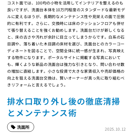
コスト面では、100均の小物を活用してインテリアを整えるのも
良いですが、洗面台本体を10万円程度のスタンダードな最新モデ
ルに変えるほうが、長期的なメンテナンス性や見栄えの面で圧倒
的に有利です。さらに、交換時には床のクッションフロアも併せ
て張り替えることを強くお勧めします。洗面台だけが新しくなる
と、床の古さや汚れが余計に目立ってしまうからです。白系の石
目調や、落ち着いた木目調の床材を選び、洗面台とのカラーコー
ディネートを図ることで、空間全体に統一感が生まれ、写真映え
する物件になります。ポータルサイトに掲載する写真において
も、輝くような新品の洗面台は強力な引きとなり、問い合わせ数
の増加に直結します。小さな投資で大きな家賃収入や売却価格の
向上を狙える洗面台交換は、賢いオーナーが真っ先に取り組むべ
きリフォームと言えるでしょう。
排水口取り外し後の徹底清掃
とメンテナンス術
洗面所
2025.10.12