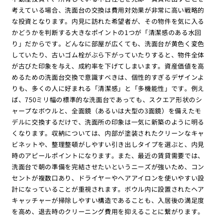
考えている場合、洗面台の交換は費用対効果が非常に高い戦略的
な投資となります。内見に訪れた希望者が、その物件を気に入る
かどうかを判断する大きなポイントの1つが「清潔感のある水回
り」だからです。どんなに部屋が広くても、洗面台が黄色く変色
していたり、古いゴム栓がぶら下がっていたりすると、物件全体
が古びた印象を与え、成約率を下げてしまいます。資産価値を高
めるための洗面台交換で意識すべきは、個性的すぎるデザインよ
りも、多くの人に好まれる「清潔感」と「多機能性」です。例え
ば、750ミリ幅の標準的な洗面台であっても、スクエア形状のシ
ャープなボウルと、全面鏡（あるいは大型の3面鏡）を備えたモ
デルに交換するだけで、洗面所の印象は一気に新築のように明る
くなります。収納については、内部が塗装されたクリーンなキャ
ビネットや、整理整頓がしやすい引き出しタイプを選ぶと、内見
時のアピールポイントになります。また、最近の賃貸需要では、
洗面台で朝の準備を完結させたいというニーズが強いため、コン
セントが複数口あり、ドライヤーやヘアアイロンを使いやすい設
計になっていることが重視されます。ボウル内に設置されたヘア
キャッチャーが掃除しやすい構造であることも、入居後の満足度
を高め、退去時のクリーニング費用を抑えることに繋がります。