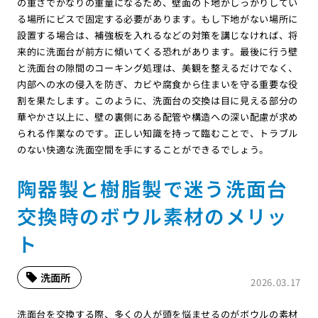
の重さでかなりの重量になるため、壁面の下地がしっかりしてい
る場所にビスで固定する必要があります。もし下地がない場所に
設置する場合は、補強板を入れるなどの対策を講じなければ、将
来的に洗面台が前方に傾いてくる恐れがあります。最後に行う壁
と洗面台の隙間のコーキング処理は、美観を整えるだけでなく、
内部への水の侵入を防ぎ、カビや腐食から住まいを守る重要な役
割を果たします。このように、洗面台の交換は目に見える部分の
華やかさ以上に、壁の裏側にある配管や構造への深い配慮が求め
られる作業なのです。正しい知識を持って臨むことで、トラブル
のない快適な洗面空間を手にすることができるでしょう。
陶器製と樹脂製で迷う洗面台
交換時のボウル素材のメリッ
ト
洗面所
2026.03.17
洗面台を交換する際、多くの人が頭を悩ませるのがボウルの素材