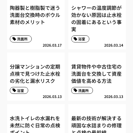
陶器製と樹脂製で迷う
シャワーの温度調節が
洗面台交換時のボウル
効かない原因は止水栓
素材のメリット
の固着にあるという事
実
洗面所
浴室
2026.03.17
2026.03.14
分譲マンションの定期
賃貸物件や中古住宅の
点検で見つけた止水栓
洗面台を交換して資産
の劣化と漏水リスク
価値を高める方法
浴室
洗面所
2026.03.13
2026.03.13
水洗トイレの水漏れを
最新の技術が解決する
未然に防ぐ日常の点検
頑固な水詰まりの修理
ポイント
と点検の最前線