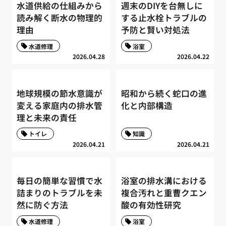
水道供給の仕組みから
週末のDIYを台無しに
読み解く断水の物理的
する止水栓トラブルの
理由
予防と賢い対処法
水道修理
浴室
2026.04.28
2026.04.22
地球規模の節水意識が
昭和から続く蛇口の進
変える家庭内の排水管
化と内部構造
理と未来の責任
トイレ
知識
2026.04.21
2026.04.21
毎日の簡単な習慣で水
浴室の排水溝における
詰まりのトラブルを未
複合汚れと重曹クエン
然に防ぐ方法
酸の有効性研究
水道修理
浴室