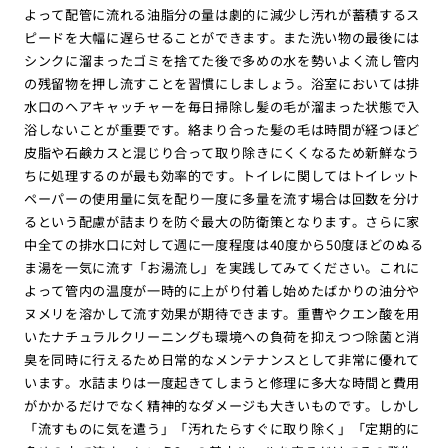
よって配管に流れる油脂分の量は劇的に減少し汚れが蓄積するス
ピードを大幅に遅らせることができます。また洗い物の最後には
シンクに溜まったゴミを捨てた後で多めの水を勢いよく流し管内
の残留物を押し流すことを習慣にしましょう。浴室においては排
水口のヘアキャッチャーを毎日掃除し髪の毛が溜まった状態で入
浴しないことが重要です。絡まり合った髪の毛は時間が経つほど
皮脂や石鹸カスと混じり合って取り除きにくくなるため新鮮なう
ちに処理するのが最も効率的です。トイレに関してはトイレット
ペーパーの使用量に気を配り一度に多量を流す場合は回数を分け
るという配慮が詰まりを防ぐ最大の防衛策となります。さらに家
中全ての排水口に対して週に一度程度は40度から50度ほどのぬる
ま湯を一気に流す「お湯流し」を実践してみてください。これに
よって管内の温度が一時的に上がり付着し始めたばかりの油分や
ヌメリを溶かして流す効果が期待できます。重曹やクエン酸を用
いたナチュラルクリーニングも環境への負荷を抑えつつ除菌と消
臭を同時に行えるため日常的なメンテナンスとして非常に優れて
います。水詰まりは一度起きてしまうと修理に多大な時間と費用
がかかるだけでなく精神的なダメージも大きいものです。しかし
「流すものに気を遣う」「汚れたらすぐに取り除く」「定期的に