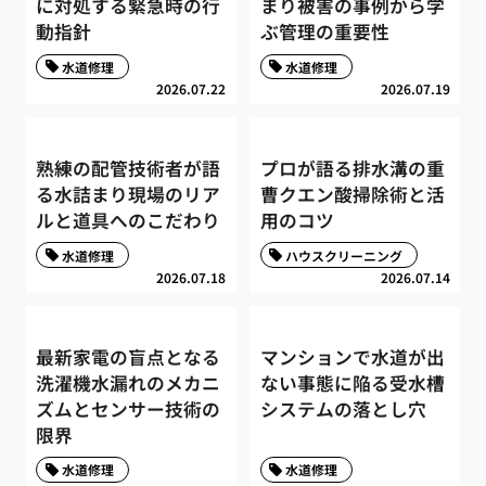
に対処する緊急時の行
まり被害の事例から学
動指針
ぶ管理の重要性
水道修理
水道修理
2026.07.22
2026.07.19
熟練の配管技術者が語
プロが語る排水溝の重
る水詰まり現場のリア
曹クエン酸掃除術と活
ルと道具へのこだわり
用のコツ
水道修理
ハウスクリーニング
2026.07.18
2026.07.14
最新家電の盲点となる
マンションで水道が出
洗濯機水漏れのメカニ
ない事態に陥る受水槽
ズムとセンサー技術の
システムの落とし穴
限界
水道修理
水道修理