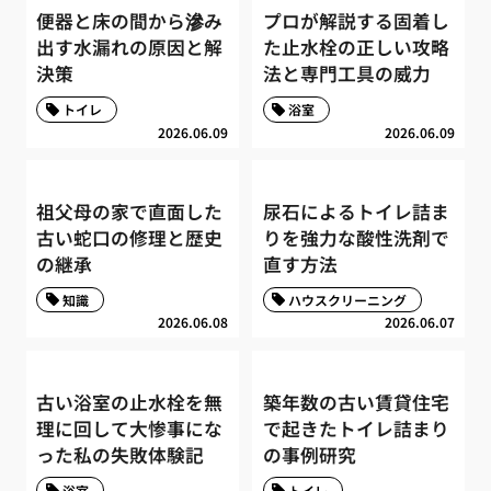
便器と床の間から滲み
プロが解説する固着し
出す水漏れの原因と解
た止水栓の正しい攻略
決策
法と専門工具の威力
トイレ
浴室
2026.06.09
2026.06.09
祖父母の家で直面した
尿石によるトイレ詰ま
古い蛇口の修理と歴史
りを強力な酸性洗剤で
の継承
直す方法
知識
ハウスクリーニング
2026.06.08
2026.06.07
古い浴室の止水栓を無
築年数の古い賃貸住宅
理に回して大惨事にな
で起きたトイレ詰まり
った私の失敗体験記
の事例研究
浴室
トイレ