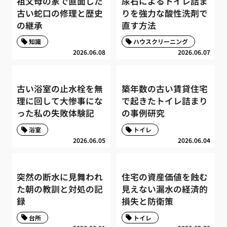
祖父母の家で直面した
尿石によるトイレ詰ま
古い蛇口の修理と歴史
りを強力な酸性洗剤で
の継承
直す方法
知識
ハウスクリーニング
2026.06.08
2026.06.07
古い浴室の止水栓を無
築年数の古い賃貸住宅
理に回して大惨事にな
で起きたトイレ詰まり
った私の失敗体験記
の事例研究
浴室
トイレ
2026.06.05
2026.06.04
突然の断水に見舞われ
住宅の資産価値を蝕む
た朝の教訓と対処の記
見えない漏水の経済的
録
損失と防衛策
台所
トイレ