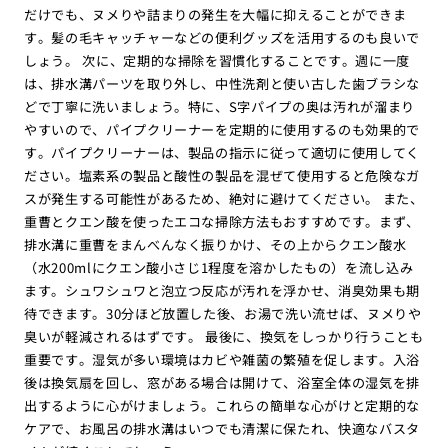
だけでも、ヌメりや詰まりの発生を大幅に抑えることができま
す。髪の毛キャッチャーなどの便利グッズを活用するのも良いで
しょう。 次に、定期的な掃除を習慣化することです。週に一度
は、排水溝パーツを取り外し、中性洗剤と使い古した歯ブラシな
どで丁寧に洗いましょう。特に、S字パイプの奥は汚れが溜まり
やすいので、パイプクリーナーを定期的に使用するのも効果的で
す。パイプクリーナーは、製品の指示に従って適切に使用してく
ださい。塩素系の製品と酸性の製品を混ぜて使用すると危険なガ
スが発生する可能性があるため、絶対に避けてください。 また、
重曹とクエン酸を使ったエコな掃除方法もおすすめです。まず、
排水溝に重曹をまんべんなく振りかけ、その上からクエン酸水
（水200mlにクエン酸小さじ1程度を溶かしたもの）を流し込み
ます。シュワシュワと泡立つ反応が汚れを浮かせ、消臭効果も期
待できます。30分ほど放置した後、お湯で洗い流せば、ヌメりや
臭いが軽減されるはずです。 最後に、換気をしっかり行うことも
重要です。湿気が多い環境はカビや雑菌の繁殖を促します。入浴
後は換気扇を回し、窓がある場合は開けて、浴室全体の湿気を排
出するように心がけましょう。これらの簡単な心がけと定期的な
ケアで、お風呂の排水溝はいつでも清潔に保たれ、快適なバスタ