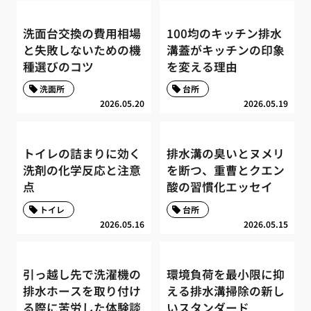
洗面台交換の費用相場
100均のキッチン排水
と失敗しないための機
溝蓋がキッチンの印象
種選びのコツ
を変える理由
洗面所
台所
2026.05.20
2026.05.19
トイレの詰まりに効く
排水溝の臭いとヌメリ
洗剤の化学反応と注意
を断つ、重曹とクエン
点
酸の習慣化エッセイ
トイレ
台所
2026.05.16
2026.05.15
引っ越し先で洗濯機の
環境負荷を最小限に抑
排水ホースを取り付け
える排水溝掃除の新し
る際に苦労した体験談
いスタンダード