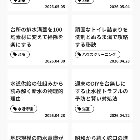
浴室
浴室
2026.05.05
2026.05.04
台所の排水溝蓋を100
頑固なトイレ詰まりを
均素材に変えて掃除を
洗剤とぬるま湯で攻略
楽にする
する秘訣
台所
ハウスクリーニング
2026.04.30
2026.04.28
水道供給の仕組みから
週末のDIYを台無しに
読み解く断水の物理的
する止水栓トラブルの
理由
予防と賢い対処法
水道修理
浴室
2026.04.28
2026.04.22
地球規模の節水意識が
昭和から続く蛇口の進