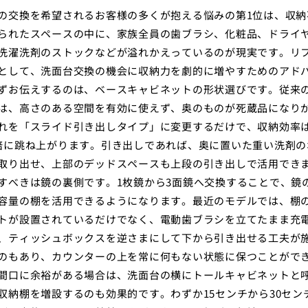
の交換を希望されるお客様の多くが抱える悩みの第1位は、収納
られたスペースの中に、家族全員の歯ブラシ、化粧品、ドライ
洗濯洗剤のストックなどが溢れかえっているのが現実です。リ
として、洗面台交換の機会に収納力を劇的に増やすためのアド
ずお伝えするのは、ベースキャビネットの形状選びです。従来
は、高さのある空間を有効に使えず、奥のものが死蔵品になり
れを「スライド引き出しタイプ」に変更するだけで、収納効率は1
倍に跳ね上がります。引き出しであれば、奥に置いた重い洗剤の
取り出せ、上部のデッドスペースも上段の引き出しで活用でき
すべきは鏡の裏側です。1枚鏡から3面鏡へ交換することで、鏡
容量の棚を活用できるようになります。最近のモデルでは、棚
トが設置されているだけでなく、電動歯ブラシを立てたまま充
、ティッシュボックスを逆さまにして下から引き出せる工夫が
のもあり、カウンターの上を常に何もない状態に保つことがで
間口に余裕がある場合は、洗面台の横にトールキャビネットと
収納棚を増設するのも効果的です。わずか15センチから30セン