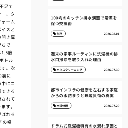
不足で
ヤー、タ
100均のキッチン排水溝蓋で清潔を
フォーム
保つ交換術
バイスと
台所
2026.08.01
の開き扉
がちで
.5倍
週末の家事ルーティンに洗濯機の排
水口掃除を取り入れた理由
ボトル
ます。次
ハウスクリーニング
2026.07.30
の裏に
の中にコ
都市インフラの健康を左右する家庭
電できる
からの水詰まりと環境負荷の真実
施されて
きます。
水道修理
2026.07.29
呼ばれる
チの幅
ドラム式洗濯機特有の水漏れ原因と