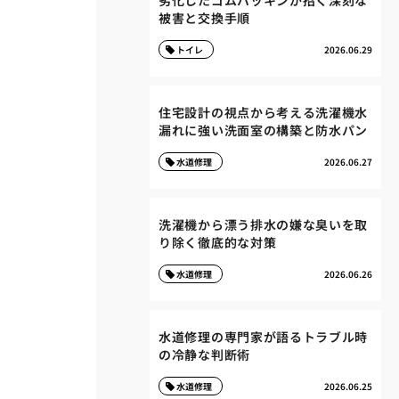
劣化したゴムパッキンが招く深刻な
被害と交換手順
トイレ
2026.06.29
住宅設計の視点から考える洗濯機水
漏れに強い洗面室の構築と防水パン
水道修理
2026.06.27
洗濯機から漂う排水の嫌な臭いを取
り除く徹底的な対策
水道修理
2026.06.26
水道修理の専門家が語るトラブル時
の冷静な判断術
水道修理
2026.06.25