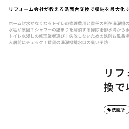
リフォーム会社が教える洗面台交換で収納を最大化
ホーム
封水がなくなるトイレの修理費用と責任の所在
洗濯機
水垢が原因？シャワーの詰まりを解消する掃除術
排水溝から
トイレ水浸しの修理業者選び！失敗しないための鉄則
お風呂
入居前にチェック！賃貸の洗濯機排水口の臭い予防
リフ
換で
洗面所