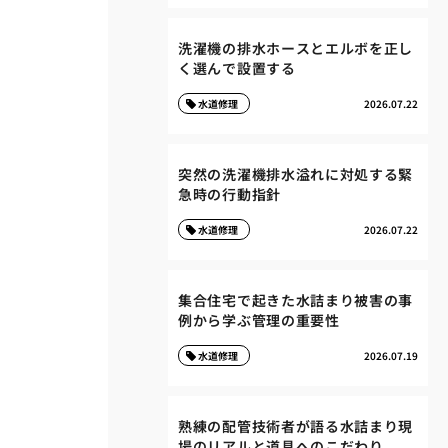
洗濯機の排水ホースとエルボを正し
く選んで設置する
水道修理
2026.07.22
突然の洗濯機排水溢れに対処する緊
急時の行動指針
水道修理
2026.07.22
集合住宅で起きた水詰まり被害の事
例から学ぶ管理の重要性
水道修理
2026.07.19
熟練の配管技術者が語る水詰まり現
場のリアルと道具へのこだわり