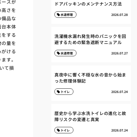
ペースが
ドアパッキンのメンテナンス方法
の高さを
水道修理
2026.07.28
の備品な
面台本体
夫をする
洗濯機水漏れ発生時のパニックを回
避するための緊急遮断マニュアル
物の量を
心がける
水道修理
2026.07.27
ります。
いて損
真夜中に響く不穏な水の音から始ま
った修理体験記
トイレ
2026.07.24
歴史から学ぶ水洗トイレの進化と故
障リスクの変遷と真実
トイレ
2026.07.24