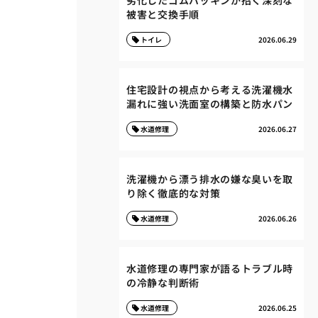
劣化したゴムパッキンが招く深刻な
被害と交換手順
トイレ
2026.06.29
住宅設計の視点から考える洗濯機水
漏れに強い洗面室の構築と防水パン
水道修理
2026.06.27
洗濯機から漂う排水の嫌な臭いを取
り除く徹底的な対策
水道修理
2026.06.26
水道修理の専門家が語るトラブル時
の冷静な判断術
水道修理
2026.06.25