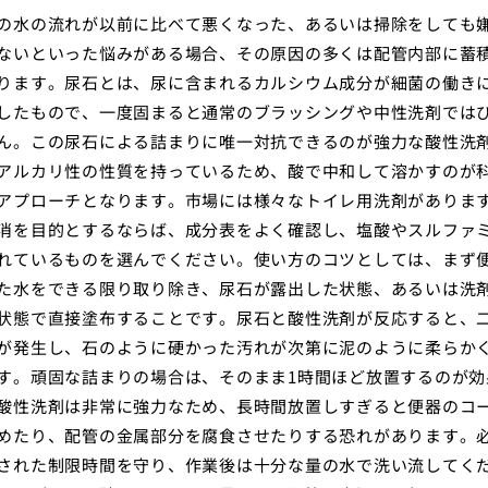
の水の流れが以前に比べて悪くなった、あるいは掃除をしても
ないといった悩みがある場合、その原因の多くは配管内部に蓄
ります。尿石とは、尿に含まれるカルシウム成分が細菌の働き
したもので、一度固まると通常のブラッシングや中性洗剤では
ん。この尿石による詰まりに唯一対抗できるのが強力な酸性洗
アルカリ性の性質を持っているため、酸で中和して溶かすのが
アプローチとなります。市場には様々なトイレ用洗剤がありま
消を目的とするならば、成分表をよく確認し、塩酸やスルファ
れているものを選んでください。使い方のコツとしては、まず
た水をできる限り取り除き、尿石が露出した状態、あるいは洗
状態で直接塗布することです。尿石と酸性洗剤が反応すると、
が発生し、石のように硬かった汚れが次第に泥のように柔らか
す。頑固な詰まりの場合は、そのまま1時間ほど放置するのが効
酸性洗剤は非常に強力なため、長時間放置しすぎると便器のコ
めたり、配管の金属部分を腐食させたりする恐れがあります。
された制限時間を守り、作業後は十分な量の水で洗い流してく