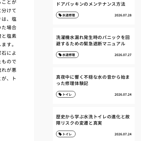
ることが
ドアパッキンのメンテナンス方法
に分けて
水道修理
2026.07.28
きは、塩
いた場合
酸と塩素
洗濯機水漏れ発生時のパニックを回
避するための緊急遮断マニュアル
します。
尿石によ
水道修理
2026.07.27
たもので
流れが悪
真夜中に響く不穏な水の音から始ま
とが、ト
った修理体験記
トイレ
2026.07.24
歴史から学ぶ水洗トイレの進化と故
障リスクの変遷と真実
トイレ
2026.07.24