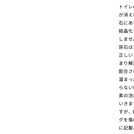
トイレ
が消え
石にあ
結晶化
しませ
尿石は
正しい
まり解
配合さ
溜まっ
らない
素の泡
いきま
すが、
グを傷
に記載