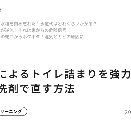
法
の水栓を閉め忘れた！水道代はどれくらいかかる？
水が逆流！それは家からの危険信号
場の蛇口からポタポタ！湿気とカビの原因に
によるトイレ詰まりを強
洗剤で直す方法
20
リーニング