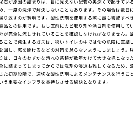
尿石が原因の詰まりは、目に見えない配管の奥深くで起きてい
め、一度の洗浄で解決しないこともあります。その場合は数日
繰り返すのが賢明です。酸性洗剤を使用する際に最も警戒すべ
製品との併用です。もし直前にカビ取り剤や漂白剤を使用して
分が完全に流しきれていることを確認しなければなりません。
ることで発生するガスは、狭いトイレの中では命の危険に直結
を回し、窓を開けるなどの対策を怠らないようにしましょう。
りは、日々のわずかな汚れの蓄積が数年かけて大きな塊となっ
全に詰まってしまってからでは洗剤の浸透も難しくなるため、
じた初期段階で、適切な酸性洗剤によるメンテナンスを行うこ
いう重要なインフラを長持ちさせる秘訣となります。