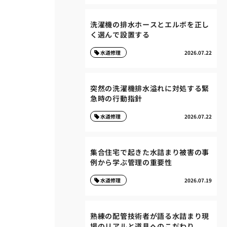
洗濯機の排水ホースとエルボを正し
く選んで設置する
水道修理
2026.07.22
突然の洗濯機排水溢れに対処する緊
急時の行動指針
水道修理
2026.07.22
集合住宅で起きた水詰まり被害の事
例から学ぶ管理の重要性
水道修理
2026.07.19
熟練の配管技術者が語る水詰まり現
場のリアルと道具へのこだわり