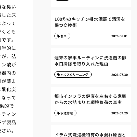
嫌な臭い
積した尿
100均のキッチン排水溝蓋で清潔を
によって
保つ交換術
びくとも
台所
2026.08.01
剤です。
科学的に
すが、詰
週末の家事ルーティンに洗濯機の排
水口掃除を取り入れた理由
ミン酸が
便器内の
ハウスクリーニング
2026.07.30
剤が薄ま
二酸化炭
都市インフラの健康を左右する家庭
くなって
からの水詰まりと環境負荷の真実
果的で
ーティン
水道修理
2026.07.29
必ず製品
ださい。
ドラム式洗濯機特有の水漏れ原因と