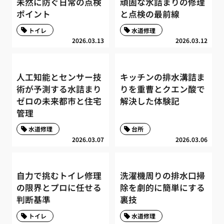
未然に防ぐ日常の点検
頑固な水詰まりの修理
ポイント
と点検の最前線
トイレ
水道修理
2026.03.13
2026.03.12
人工知能とセンサー技
キッチンの排水溝詰ま
術が予測する水詰まり
りを重曹とクエン酸で
ゼロの未来都市と住宅
解決した体験記
管理
水道修理
台所
2026.03.07
2026.03.06
自力で挑むトイレ修理
洗濯機周りの排水口掃
の限界とプロに任せる
除を劇的に簡単にする
判断基準
裏技
トイレ
水道修理