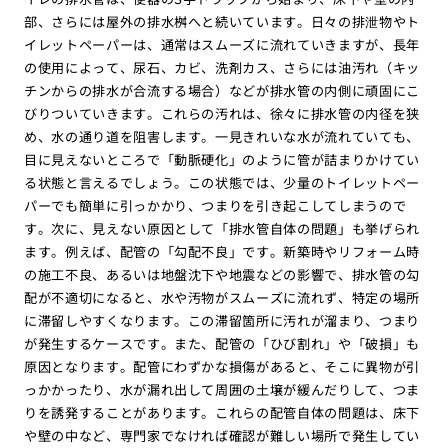
部、さらには屋外の排水桝へと続いています。日々の排泄物やト
イレットペーパーは、通常はスムーズに流れていきますが、長年
の使用によって、尿石、カビ、洗剤カス、さらには油汚れ（キッ
チンからの排水が合流する場合）などが排水管の内側に頑固にこ
びりついていきます。これらの汚れは、徐々に排水管の内径を狭
め、水の通り道を阻害します。一見きれいな水が流れていても、
目に見えないところで「動脈硬化」のように管が詰まりかけてい
る状態と言えるでしょう。この状態では、少量のトイレットペー
パーでも簡単に引っかかり、つまりを引き起こしてしまうので
す。次に、見えない原因として「排水管自体の問題」も挙げられ
ます。例えば、配管の「勾配不良」です。新築時やリフォーム時
の施工不良、あるいは地盤沈下や地震などの影響で、排水管の勾
配が不適切になると、水や汚物がスムーズに流れず、特定の場所
に滞留しやすくなります。この滞留箇所に汚れが溜まり、つまり
が発生するケースです。また、配管の「ひび割れ」や「破損」も
原因となります。配管にわずかな損傷があると、そこに異物が引
っかかったり、水が漏れ出して周囲の土壌が緩んだりして、つま
りを誘発することがあります。これらの配管自体の問題は、床下
や壁の中など、専門家でなければ確認が難しい場所で発生してい