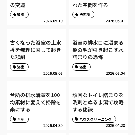
の変遷
れた空間を作る
知識
洗面所
2026.05.10
2026.05.07
古くなった浴室の止水
浴室の排水口に溜まる
栓を無理に回して起き
髪の毛が引き起こす水
た悲劇
詰まりの恐怖
浴室
浴室
2026.05.05
2026.05.04
台所の排水溝蓋を100
頑固なトイレ詰まりを
均素材に変えて掃除を
洗剤とぬるま湯で攻略
楽にする
する秘訣
台所
ハウスクリーニング
2026.04.30
2026.04.28