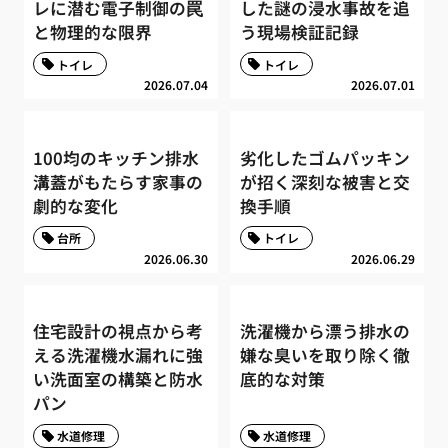
レに潜む電子制御の罠
した謎の浸水事故を追
と物理的な限界
う現場検証記録
トイレ
トイレ
2026.07.04
2026.07.01
100均のキッチン排水
劣化したゴムパッキン
溝蓋がもたらす家事の
が招く深刻な被害と交
劇的な変化
換手順
台所
トイレ
2026.06.30
2026.06.29
住宅設計の視点から考
洗濯機から漂う排水の
える洗濯機水漏れに強
嫌な臭いを取り除く徹
い洗面室の構築と防水
底的な対策
パン
水道修理
水道修理