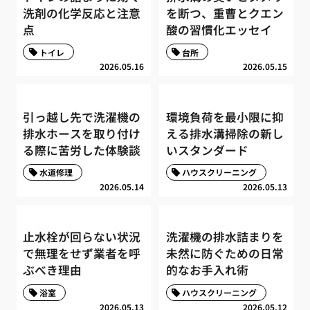
洗剤の化学反応と注意
を断つ、重曹とクエン
点
酸の習慣化エッセイ
トイレ
台所
2026.05.16
2026.05.15
引っ越し先で洗濯機の
環境負荷を最小限に抑
排水ホースを取り付け
える排水溝掃除の新し
る際に苦労した体験談
いスタンダード
水道修理
ハウスクリーニング
2026.05.14
2026.05.13
止水栓が回らない状況
洗濯機の排水詰まりを
で無理をせず業者を呼
未然に防ぐための日常
ぶべき理由
的なお手入れ術
浴室
ハウスクリーニング
2026.05.13
2026.05.12