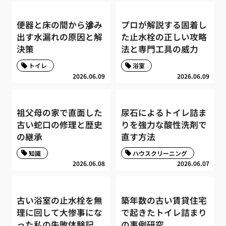
便器と床の間から滲み
プロが解説する固着し
出す水漏れの原因と解
た止水栓の正しい攻略
決策
法と専門工具の威力
トイレ
浴室
2026.06.09
2026.06.09
祖父母の家で直面した
尿石によるトイレ詰ま
古い蛇口の修理と歴史
りを強力な酸性洗剤で
の継承
直す方法
知識
ハウスクリーニング
2026.06.08
2026.06.07
古い浴室の止水栓を無
築年数の古い賃貸住宅
理に回して大惨事にな
で起きたトイレ詰まり
った私の失敗体験記
の事例研究