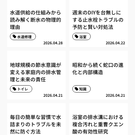
水道供給の仕組みから
週末のDIYを台無しに
読み解く断水の物理的
する止水栓トラブルの
理由
予防と賢い対処法
水道修理
浴室
2026.04.28
2026.04.22
地球規模の節水意識が
昭和から続く蛇口の進
変える家庭内の排水管
化と内部構造
理と未来の責任
トイレ
知識
2026.04.21
2026.04.21
毎日の簡単な習慣で水
浴室の排水溝における
詰まりのトラブルを未
複合汚れと重曹クエン
然に防ぐ方法
酸の有効性研究