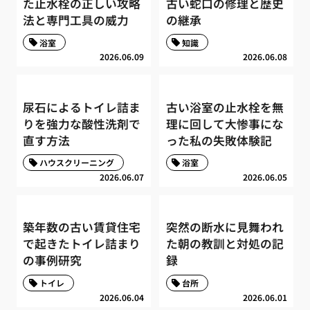
た止水栓の正しい攻略
古い蛇口の修理と歴史
法と専門工具の威力
の継承
浴室
知識
2026.06.09
2026.06.08
尿石によるトイレ詰ま
古い浴室の止水栓を無
りを強力な酸性洗剤で
理に回して大惨事にな
直す方法
った私の失敗体験記
ハウスクリーニング
浴室
2026.06.07
2026.06.05
築年数の古い賃貸住宅
突然の断水に見舞われ
で起きたトイレ詰まり
た朝の教訓と対処の記
の事例研究
録
トイレ
台所
2026.06.04
2026.06.01