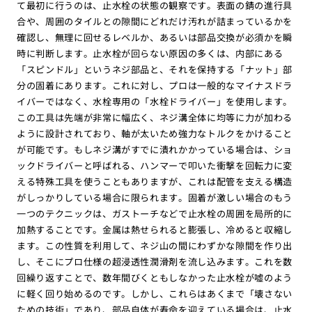
て最初に行うのは、止水栓の状態の観察です。表面の錆の進行具
合や、周囲のタイルとの隙間にどれだけ汚れが詰まっているかを
確認し、無理に回せるレベルか、あるいは部品交換が必須かを瞬
時に判断します。止水栓が回らない原因の多くは、内部にある
「スピンドル」というネジ部品と、それを保持する「ナット」部
分の固着にあります。これに対し、プロは一般的なマイナスドラ
イバーではなく、水栓専用の「水栓ドライバー」を使用します。
この工具は先端が非常に幅広く、ネジ溝全体に均等に力が加わる
ように設計されており、軸が太いため強力なトルクをかけること
が可能です。もしネジ溝がすでに潰れかかっている場合は、ショ
ックドライバーと呼ばれる、ハンマーで叩いた衝撃を回転力に変
える特殊工具を使うこともありますが、これは配管を支える構造
がしっかりしている場合に限られます。固着が激しい場合のもう
一つのテクニックは、ガストーチなどで止水栓の周囲を局所的に
加熱することです。金属は熱せられると膨張し、冷めると収縮し
ます。この性質を利用して、ネジ山の間にわずかな隙間を作り出
し、そこにプロ仕様の超浸透性潤滑剤を流し込みます。これを数
回繰り返すことで、数年間びくともしなかった止水栓が嘘のよう
に軽く回り始めるのです。しかし、これらはあくまで「壊さない
ための技術」であり、部品自体が寿命を迎えている場合は、止水