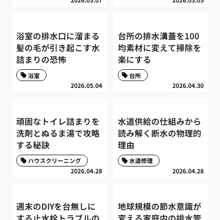
浴室の排水口に溜まる
台所の排水溝蓋を100
髪の毛が引き起こす水
均素材に変えて掃除を
詰まりの恐怖
楽にする
浴室
台所
2026.05.04
2026.04.30
頑固なトイレ詰まりを
水道供給の仕組みから
洗剤とぬるま湯で攻略
読み解く断水の物理的
する秘訣
理由
ハウスクリーニング
水道修理
2026.04.28
2026.04.28
週末のDIYを台無しに
地球規模の節水意識が
する止水栓トラブルの
変える家庭内の排水管