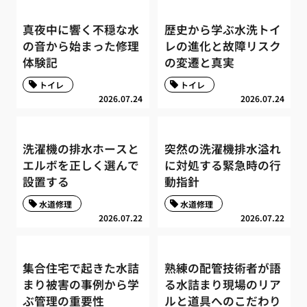
真夜中に響く不穏な水
歴史から学ぶ水洗トイ
の音から始まった修理
レの進化と故障リスク
体験記
の変遷と真実
トイレ
トイレ
2026.07.24
2026.07.24
洗濯機の排水ホースと
突然の洗濯機排水溢れ
エルボを正しく選んで
に対処する緊急時の行
設置する
動指針
水道修理
水道修理
2026.07.22
2026.07.22
集合住宅で起きた水詰
熟練の配管技術者が語
まり被害の事例から学
る水詰まり現場のリア
ぶ管理の重要性
ルと道具へのこだわり