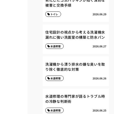
劣化したゴムパッキンが招く深刻な
被害と交換手順
トイレ
2026.06.29
住宅設計の視点から考える洗濯機水
漏れに強い洗面室の構築と防水パン
水道修理
2026.06.27
洗濯機から漂う排水の嫌な臭いを取
り除く徹底的な対策
水道修理
2026.06.26
水道修理の専門家が語るトラブル時
の冷静な判断術
水道修理
2026.06.25