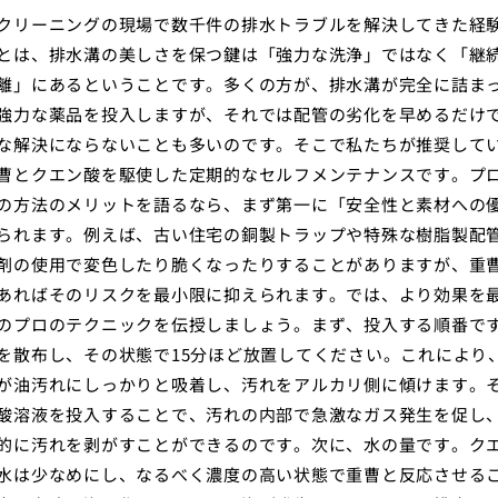
クリーニングの現場で数千件の排水トラブルを解決してきた経
とは、排水溝の美しさを保つ鍵は「強力な洗浄」ではなく「継
離」にあるということです。多くの方が、排水溝が完全に詰ま
強力な薬品を投入しますが、それでは配管の劣化を早めるだけ
な解決にならないことも多いのです。そこで私たちが推奨して
曹とクエン酸を駆使した定期的なセルフメンテナンスです。プ
の方法のメリットを語るなら、まず第一に「安全性と素材への
られます。例えば、古い住宅の銅製トラップや特殊な樹脂製配
剤の使用で変色したり脆くなったりすることがありますが、重
あればそのリスクを最小限に抑えられます。では、より効果を
のプロのテクニックを伝授しましょう。まず、投入する順番で
を散布し、その状態で15分ほど放置してください。これにより
が油汚れにしっかりと吸着し、汚れをアルカリ側に傾けます。
酸溶液を投入することで、汚れの内部で急激なガス発生を促し
的に汚れを剥がすことができるのです。次に、水の量です。ク
水は少なめにし、なるべく濃度の高い状態で重曹と反応させる