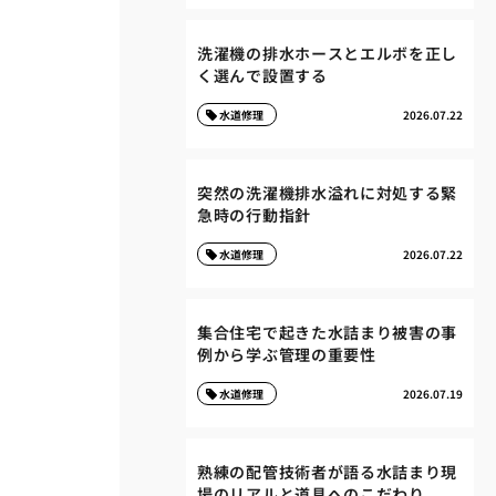
洗濯機の排水ホースとエルボを正し
く選んで設置する
水道修理
2026.07.22
突然の洗濯機排水溢れに対処する緊
急時の行動指針
水道修理
2026.07.22
集合住宅で起きた水詰まり被害の事
例から学ぶ管理の重要性
水道修理
2026.07.19
熟練の配管技術者が語る水詰まり現
場のリアルと道具へのこだわり