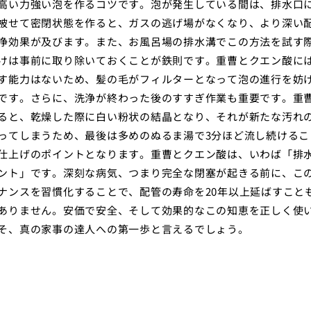
高い力強い泡を作るコツです。泡が発生している間は、排水口
被せて密閉状態を作ると、ガスの逃げ場がなくなり、より深い
浄効果が及びます。また、お風呂場の排水溝でこの方法を試す
けは事前に取り除いておくことが鉄則です。重曹とクエン酸に
す能力はないため、髪の毛がフィルターとなって泡の進行を妨
です。さらに、洗浄が終わった後のすすぎ作業も重要です。重
ると、乾燥した際に白い粉状の結晶となり、それが新たな汚れ
ってしまうため、最後は多めのぬるま湯で3分ほど流し続けるこ
仕上げのポイントとなります。重曹とクエン酸は、いわば「排
ント」です。深刻な病気、つまり完全な閉塞が起きる前に、こ
ナンスを習慣化することで、配管の寿命を20年以上延ばすこと
ありません。安価で安全、そして効果的なこの知恵を正しく使
そ、真の家事の達人への第一歩と言えるでしょう。