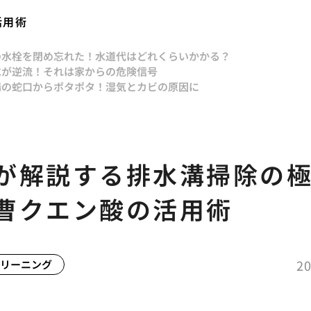
活用術
の水栓を閉め忘れた！水道代はどれくらいかかる？
水が逆流！それは家からの危険信号
場の蛇口からポタポタ！湿気とカビの原因に
が解説する排水溝掃除の
曹クエン酸の活用術
20
リーニング