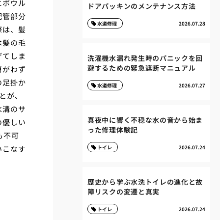
にボウル
ドアパッキンのメンテナンス方法
配管部分
水道修理
2026.07.28
際は、髪
は髪の毛
げてしま
洗濯機水漏れ発生時のパニックを回
避するための緊急遮断マニュアル
曹がわず
の足掛か
水道修理
2026.07.27
とが、
水溝のサ
真夜中に響く不穏な水の音から始ま
の優しい
った修理体験記
も不可
いこなす
トイレ
2026.07.24
歴史から学ぶ水洗トイレの進化と故
障リスクの変遷と真実
トイレ
2026.07.24