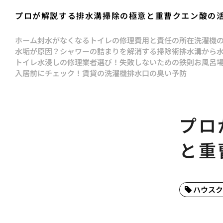
プロが解説する排水溝掃除の極意と重曹クエン酸の
ホーム
封水がなくなるトイレの修理費用と責任の所在
洗濯機
水垢が原因？シャワーの詰まりを解消する掃除術
排水溝から
トイレ水浸しの修理業者選び！失敗しないための鉄則
お風呂
入居前にチェック！賃貸の洗濯機排水口の臭い予防
プロ
と重
ハウスク