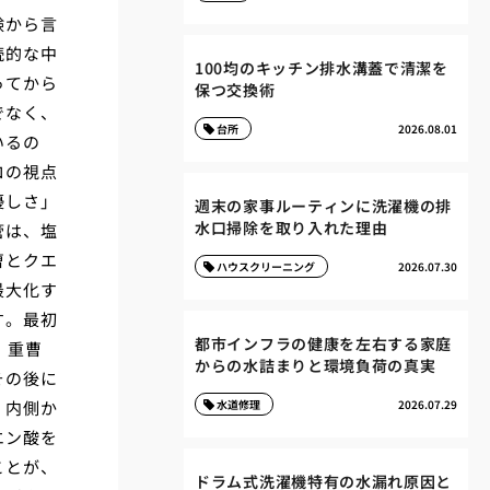
験から言
続的な中
100均のキッチン排水溝蓋で清潔を
ってから
保つ交換術
でなく、
台所
2026.08.01
いるの
ロの視点
優しさ」
週末の家事ルーティンに洗濯機の排
水口掃除を取り入れた理由
管は、塩
曹とクエ
ハウスクリーニング
2026.07.30
最大化す
す。最初
都市インフラの健康を左右する家庭
、重曹
からの水詰まりと環境負荷の真実
その後に
、内側か
水道修理
2026.07.29
エン酸を
ことが、
ドラム式洗濯機特有の水漏れ原因と