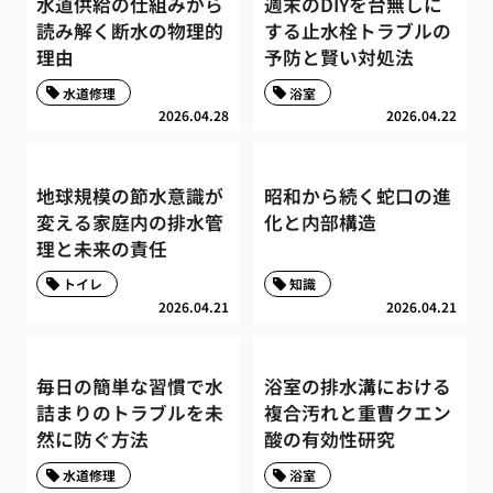
水道供給の仕組みから
週末のDIYを台無しに
読み解く断水の物理的
する止水栓トラブルの
理由
予防と賢い対処法
水道修理
浴室
2026.04.28
2026.04.22
地球規模の節水意識が
昭和から続く蛇口の進
変える家庭内の排水管
化と内部構造
理と未来の責任
トイレ
知識
2026.04.21
2026.04.21
毎日の簡単な習慣で水
浴室の排水溝における
詰まりのトラブルを未
複合汚れと重曹クエン
然に防ぐ方法
酸の有効性研究
水道修理
浴室