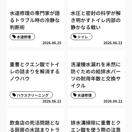
水道修理の専門家が語
水圧と密封の科学が解
るトラブル時の冷静な
き明かすトイレ内部の
判断術
静かなる戦い
水道修理
トイレ
2026.06.25
2026.06.22
重曹とクエン酸でトイ
洗濯機水漏れを未然に
レの詰まりを解消する
防ぐための給排水パー
ノウハウ
ツの耐用年数と交換サ
イクル
ハウスクリーニング
水道修理
2026.06.22
2026.06.22
飲食店の死活問題とな
排水溝掃除に重曹とク
る厨房の水詰まりトラ
エン酸を使う際の注意