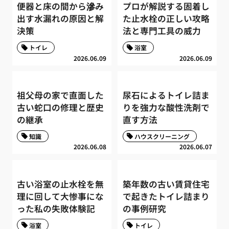
便器と床の間から滲み
プロが解説する固着し
出す水漏れの原因と解
た止水栓の正しい攻略
決策
法と専門工具の威力
トイレ
浴室
2026.06.09
2026.06.09
祖父母の家で直面した
尿石によるトイレ詰ま
古い蛇口の修理と歴史
りを強力な酸性洗剤で
の継承
直す方法
知識
ハウスクリーニング
2026.06.08
2026.06.07
古い浴室の止水栓を無
築年数の古い賃貸住宅
理に回して大惨事にな
で起きたトイレ詰まり
った私の失敗体験記
の事例研究
浴室
トイレ