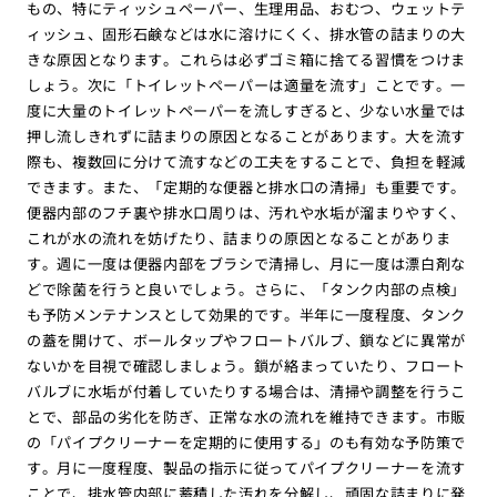
もの、特にティッシュペーパー、生理用品、おむつ、ウェットテ
ィッシュ、固形石鹸などは水に溶けにくく、排水管の詰まりの大
きな原因となります。これらは必ずゴミ箱に捨てる習慣をつけま
しょう。次に「トイレットペーパーは適量を流す」ことです。一
度に大量のトイレットペーパーを流しすぎると、少ない水量では
押し流しきれずに詰まりの原因となることがあります。大を流す
際も、複数回に分けて流すなどの工夫をすることで、負担を軽減
できます。また、「定期的な便器と排水口の清掃」も重要です。
便器内部のフチ裏や排水口周りは、汚れや水垢が溜まりやすく、
これが水の流れを妨げたり、詰まりの原因となることがありま
す。週に一度は便器内部をブラシで清掃し、月に一度は漂白剤な
どで除菌を行うと良いでしょう。さらに、「タンク内部の点検」
も予防メンテナンスとして効果的です。半年に一度程度、タンク
の蓋を開けて、ボールタップやフロートバルブ、鎖などに異常が
ないかを目視で確認しましょう。鎖が絡まっていたり、フロート
バルブに水垢が付着していたりする場合は、清掃や調整を行うこ
とで、部品の劣化を防ぎ、正常な水の流れを維持できます。市販
の「パイプクリーナーを定期的に使用する」のも有効な予防策で
す。月に一度程度、製品の指示に従ってパイプクリーナーを流す
ことで、排水管内部に蓄積した汚れを分解し、頑固な詰まりに発